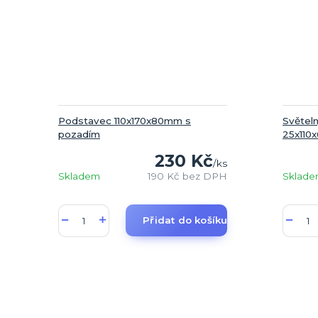
Podstavec 110x170x80mm s
Světel
pozadím
25x110
230 Kč
/
ks
Skladem
190 Kč
bez DPH
Sklad
Přidat do košíku