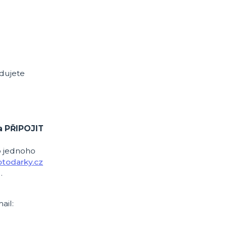
adujete
a PŘIPOJIT
o jednoho
todarky.cz
.
ail: