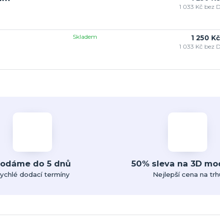
1 033 Kč
bez 
Skladem
1 250 Kč
1 033 Kč
bez 
odáme do 5 dnů
50% sleva na 3D mo
ychlé dodací termíny
Nejlepší cena na trh