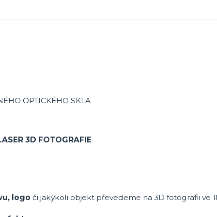
ĚNÉHO OPTICKÉHO SKLA
LASER 3D FOTOGRAFIE
vu, logo
či jakýkoli objekt převedeme na 3D fotografii ve 1