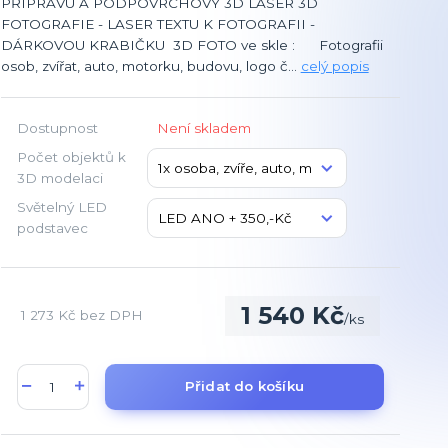
PŘÍPRAVU A PODPOVRCHOVÝ 3D LASER 3D
FOTOGRAFIE - LASER TEXTU K FOTOGRAFII -
DÁRKOVOU KRABIČKU 3D FOTO ve skle : Fotografii
osob, zvířat, auto, motorku, budovu, logo č...
celý popis
Dostupnost
Není skladem
Počet objektů k
3D modelaci
Světelný LED
podstavec
1 540 Kč
1 273 Kč
bez DPH
/
ks
Přidat do košíku