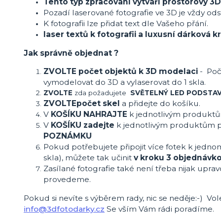
Tento typ zpracování vytváří prostorový 3D
Pozadí laserované fotografie ve 3D je vždy ods
K fotografii lze přidat text dle Vašeho přání.
laser textů k fotografii a luxusní dárková
Jak správně objednat ?
ZVOLTE počet objektů k 3D modelaci
- Poč
vymodelovat do 3D a vylaserovat do 1 skla.
ZVOLTE
zda požadujete
SVĚTELNÝ LED PODSTA
ZVOLTE
počet skel
a přidejte do košíku.
V
KOŠÍKU NAHRAJTE
k jednotlivým produkt
V
KOŠÍKU zadejte
k jednotlivým produktům 
POZNÁMKU
Pokud potřebujete připojit více fotek k jedno
skla), můžete tak učinit
v kroku 3 objednávk
Zasílané fotografie také není třeba nijak uprav
provedeme.
Pokud si nevíte s výběrem rady, nic se neděje:-) Vol
info@3dfotodarky.cz
Se vším Vám rádi poradíme.