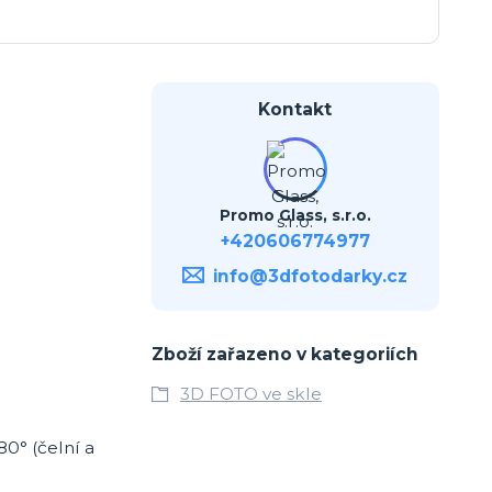
Kontakt
Promo Glass, s.r.o.
+420606774977
info@3dfotodarky.cz
Zboží zařazeno v kategoriích
3D FOTO ve skle
80° (čelní a