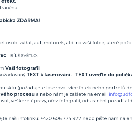
 efekt.
traněno.
 krabička ZDARMA!
et osob, zvířat, aut, motorek, atd. na vaší fotce, které pož
VEC
- BÍLÉ SVĚTLO.
ům
Vaši fotografii
.
požadovaný
TEXT k laserování. TEXT uveďte do políčk
mu sklu (požadujete laserovat více fotek nebo portrétů d
ového procesu
a nebo nám je zašlete na email:
info@3dfo
ovat, veškeré úpravy, ořez fotografií, odstranění pozadí atd
ejte naši infolinku: +420 606 774 977 nebo pište nám na em