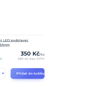
ný LED podstavec
x65mm
350 Kč
/
ks
em
289 Kč
bez DPH
Přidat do košíku