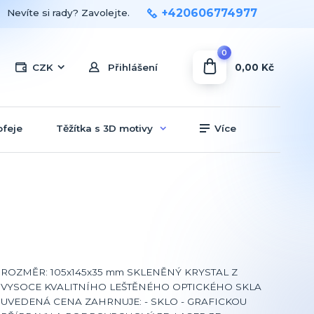
+420606774977
Nevíte si rady? Zavolejte.
0
0,00 Kč
CZK
Přihlášení
ofeje
Těžítka s 3D motivy
Více
ROZMĚR: 105x145x35 mm SKLENĚNÝ KRYSTAL Z
VYSOCE KVALITNÍHO LEŠTĚNÉHO OPTICKÉHO SKLA
UVEDENÁ CENA ZAHRNUJE: - SKLO - GRAFICKOU